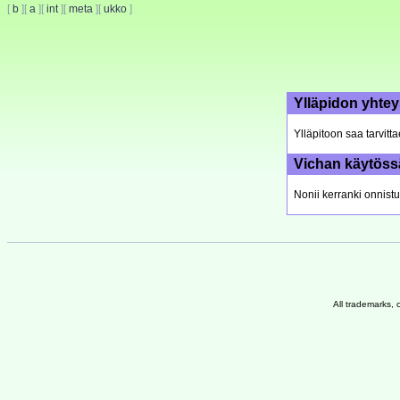
[
b
]
[
a
]
[
int
]
[
meta
]
[
ukko
]
Ylläpidon yhtey
Ylläpitoon saa tarvitt
Vichan käytöss
Nonii kerranki onnistu
All trademarks, 