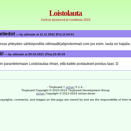
Loistolauta
Joskus pystyssä jo vuodesta 2015
stiedot
— by ultimate at 11.11.2022 (Fri) 11:54:01
aessa yhteyden sähköpostilla ultimaatti(at)protonmail.com jos esim. lauta on hajalla j
ä!
— by ultimate at 25.03.2021 (Thu) 23:45:25
in parantelemaan Loistolautaa ilman, että kaikki postaukset poistuu taas :D
- Tinyboard +
vichan
5.1.4 -
Tinyboard Copyright © 2010-2014 Tinyboard Development Group
vichan
Copyright © 2012-2024 vichan-devel
copyrights, comments, and images on this page are owned by and are the responsibility of their re