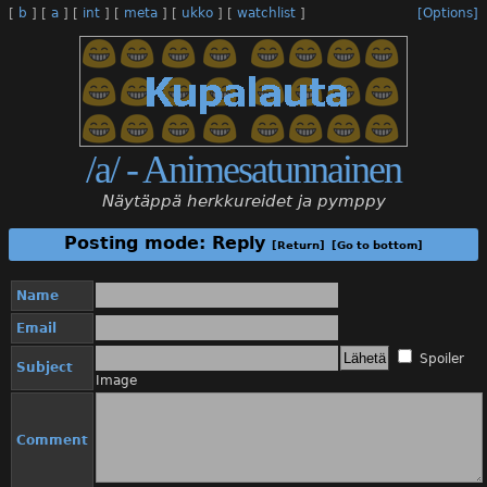
[
b
]
[
a
]
[
int
]
[
meta
]
[
ukko
]
[
watchlist
]
[Options]
/a/ - Animesatunnainen
Näytäppä herkkureidet ja pymppy
Posting mode: Reply
[Return]
[Go to bottom]
Name
Email
Spoiler
Subject
Image
Comment