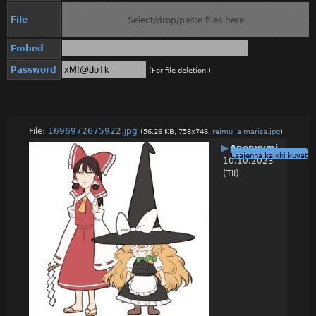
File
Select/drop/paste files here
Embed
Password
(For file deletion.)
File:
1696972675922.jpg
(56.26 KB, 758x746,
reimu ja marisa.jpg
)
▶
Anonyymi
Laajenna kaikki kuvat
10.10.2023
(Tii)